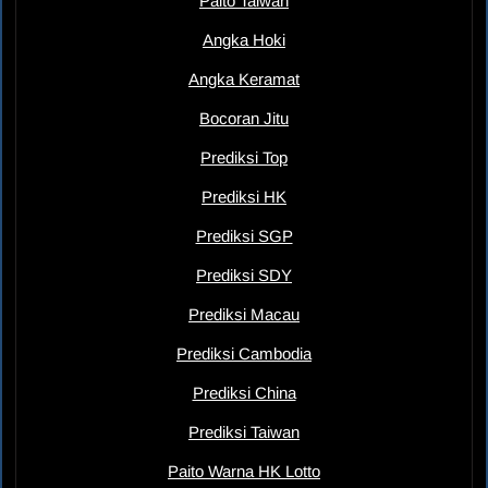
Paito Taiwan
Angka Hoki
Angka Keramat
Bocoran Jitu
Prediksi Top
Prediksi HK
Prediksi SGP
Prediksi SDY
Prediksi Macau
Prediksi Cambodia
Prediksi China
Prediksi Taiwan
Paito Warna HK Lotto