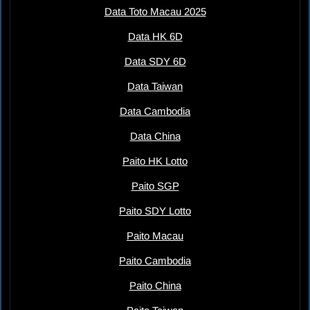
Data Toto Macau 2025
Data HK 6D
Data SDY 6D
Data Taiwan
Data Cambodia
Data China
Paito HK Lotto
Paito SGP
Paito SDY Lotto
Paito Macau
Paito Cambodia
Paito China